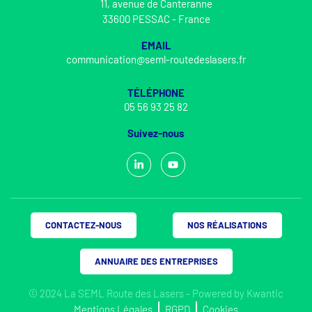
11, avenue de Canteranne
33600 PESSAC - France
EMAIL
communication@seml-routedeslasers.fr
TÉLÉPHONE
05 56 93 25 82
Suivez-nous
CONTACTEZ-NOUS
NOS RÉALISATIONS
ANNUAIRE DES ENTREPRISES
© 2024 La SEML Route des Lasers - Powered by
Kwantic
Mentions Légales
RGPD
Cookies