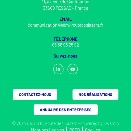
11, avenue de Canteranne
33600 PESSAC - France
EMAIL
communication@seml-routedeslasers.fr
TÉLÉPHONE
05 56 93 25 82
Suivez-nous
CONTACTEZ-NOUS
NOS RÉALISATIONS
ANNUAIRE DES ENTREPRISES
© 2024 La SEML Route des Lasers - Powered by
Kwantic
Mentions Légales
RGPD
Cookies