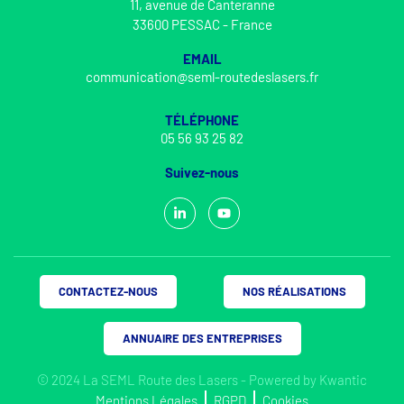
11, avenue de Canteranne
33600 PESSAC - France
EMAIL
communication@seml-routedeslasers.fr
TÉLÉPHONE
05 56 93 25 82
Suivez-nous
CONTACTEZ-NOUS
NOS RÉALISATIONS
ANNUAIRE DES ENTREPRISES
© 2024 La SEML Route des Lasers - Powered by
Kwantic
Mentions Légales
RGPD
Cookies