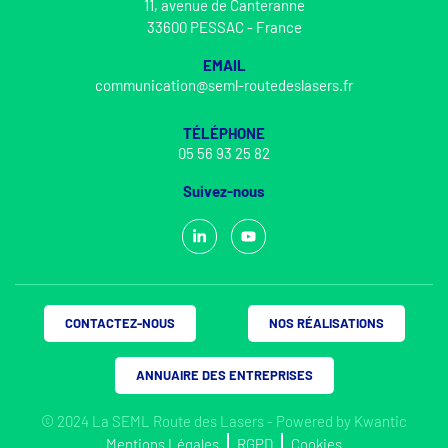
11, avenue de Canteranne
33600 PESSAC - France
EMAIL
communication@seml-routedeslasers.fr
TÉLÉPHONE
05 56 93 25 82
Suivez-nous
CONTACTEZ-NOUS
NOS RÉALISATIONS
ANNUAIRE DES ENTREPRISES
© 2024 La SEML Route des Lasers - Powered by
Kwantic
Mentions Légales
RGPD
Cookies