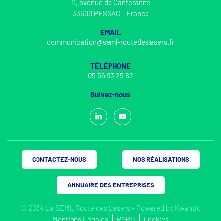
11, avenue de Canteranne
33600 PESSAC - France
EMAIL
communication@seml-routedeslasers.fr
TÉLÉPHONE
05 56 93 25 82
Suivez-nous
CONTACTEZ-NOUS
NOS RÉALISATIONS
ANNUAIRE DES ENTREPRISES
© 2024 La SEML Route des Lasers - Powered by
Kwantic
Mentions Légales
RGPD
Cookies