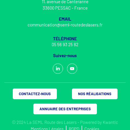
11, avenue de Canteranne
33600 PESSAC - France
EMAIL
communication@seml-routedeslasers.fr
TÉLÉPHONE
05 56 93 25 82
Suivez-nous
CONTACTEZ-NOUS
NOS RÉALISATIONS
ANNUAIRE DES ENTREPRISES
© 2024 La SEML Route des Lasers - Powered by
Kwantic
Mentions Légales
RGPD
Cookies