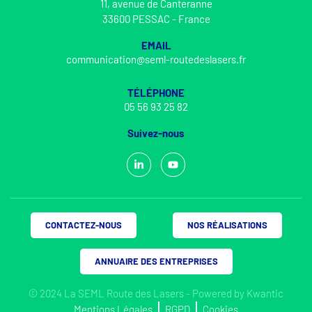
11, avenue de Canteranne
33600 PESSAC - France
EMAIL
communication@seml-routedeslasers.fr
TÉLÉPHONE
05 56 93 25 82
Suivez-nous
CONTACTEZ-NOUS
NOS RÉALISATIONS
ANNUAIRE DES ENTREPRISES
© 2024 La SEML Route des Lasers - Powered by
Kwantic
Mentions Légales
RGPD
Cookies