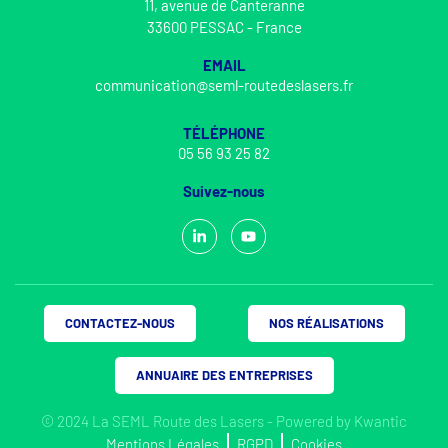
11, avenue de Canteranne
33600 PESSAC - France
EMAIL
communication@seml-routedeslasers.fr
TÉLÉPHONE
05 56 93 25 82
Suivez-nous
CONTACTEZ-NOUS
NOS RÉALISATIONS
ANNUAIRE DES ENTREPRISES
© 2024 La SEML Route des Lasers - Powered by
Kwantic
Mentions Légales
RGPD
Cookies