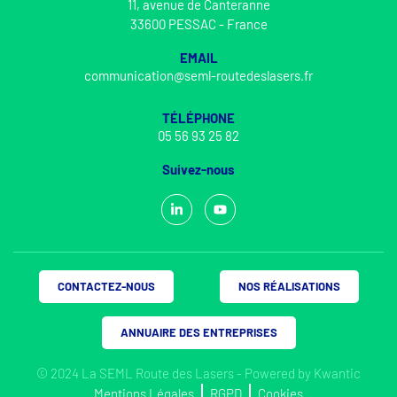
11, avenue de Canteranne
33600 PESSAC - France
EMAIL
communication@seml-routedeslasers.fr
TÉLÉPHONE
05 56 93 25 82
Suivez-nous
CONTACTEZ-NOUS
NOS RÉALISATIONS
ANNUAIRE DES ENTREPRISES
© 2024 La SEML Route des Lasers - Powered by
Kwantic
Mentions Légales
RGPD
Cookies