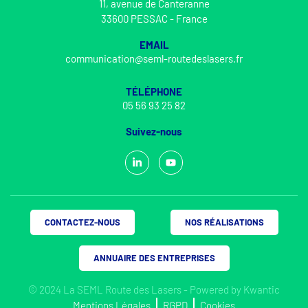
11, avenue de Canteranne
33600 PESSAC - France
EMAIL
communication@seml-routedeslasers.fr
TÉLÉPHONE
05 56 93 25 82
Suivez-nous
CONTACTEZ-NOUS
NOS RÉALISATIONS
ANNUAIRE DES ENTREPRISES
© 2024 La SEML Route des Lasers - Powered by
Kwantic
Mentions Légales
RGPD
Cookies