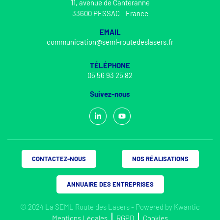
11, avenue de Canteranne
33600 PESSAC - France
EMAIL
communication@seml-routedeslasers.fr
TÉLÉPHONE
05 56 93 25 82
Suivez-nous
CONTACTEZ-NOUS
NOS RÉALISATIONS
ANNUAIRE DES ENTREPRISES
© 2024 La SEML Route des Lasers - Powered by
Kwantic
Mentions Légales
RGPD
Cookies