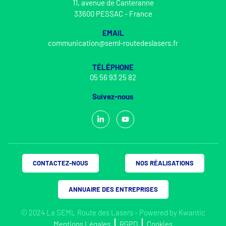
11, avenue de Canteranne
33600 PESSAC - France
EMAIL
communication@seml-routedeslasers.fr
TÉLÉPHONE
05 56 93 25 82
Suivez-nous
CONTACTEZ-NOUS
NOS RÉALISATIONS
ANNUAIRE DES ENTREPRISES
© 2024 La SEML Route des Lasers - Powered by
Kwantic
Mentions Légales
RGPD
Cookies