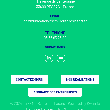
11, avenue de Canteranne
33600 PESSAC - France
EMAIL
communication@seml-routedeslasers.fr
TÉLÉPHONE
05 56 93 25 82
Suivez-nous
CONTACTEZ-NOUS
NOS RÉALISATIONS
ANNUAIRE DES ENTREPRISES
© 2024 La SEML Route des Lasers - Powered by
Kwantic
Mentions Légales
RGPD
Cookies