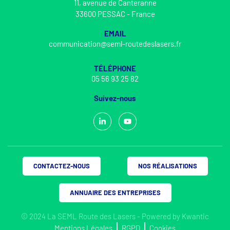
11, avenue de Canteranne
33600 PESSAC - France
EMAIL
communication@seml-routedeslasers.fr
TÉLÉPHONE
05 56 93 25 82
Suivez-nous
CONTACTEZ-NOUS
NOS RÉALISATIONS
ANNUAIRE DES ENTREPRISES
© 2024 La SEML Route des Lasers - Powered by
Kwantic
Mentions Légales
RGPD
Cookies