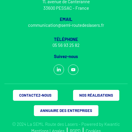
11, avenue de Canteranne
33600 PESSAC - France
EMAIL
communication@seml-routedeslasers.fr
TÉLÉPHONE
05 56 93 25 82
Suivez-nous
CONTACTEZ-NOUS
NOS RÉALISATIONS
ANNUAIRE DES ENTREPRISES
© 2024 La SEML Route des Lasers - Powered by
Kwantic
Mentions Légales
RGPD
Cookies