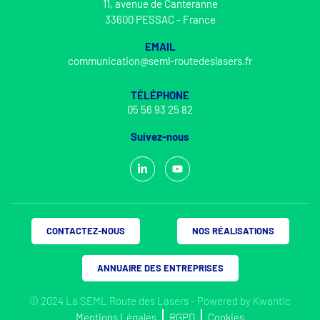
11, avenue de Canteranne
33600 PESSAC - France
EMAIL
communication@seml-routedeslasers.fr
TÉLÉPHONE
05 56 93 25 82
Suivez-nous
CONTACTEZ-NOUS
NOS RÉALISATIONS
ANNUAIRE DES ENTREPRISES
© 2024 La SEML Route des Lasers - Powered by
Kwantic
Mentions Légales
RGPD
Cookies