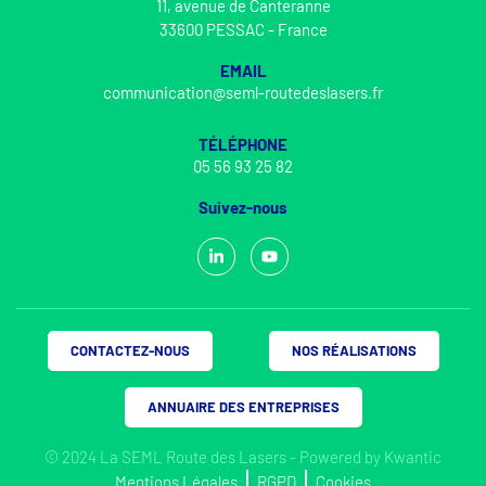
11, avenue de Canteranne
33600 PESSAC - France
EMAIL
communication@seml-routedeslasers.fr
TÉLÉPHONE
05 56 93 25 82
Suivez-nous
CONTACTEZ-NOUS
NOS RÉALISATIONS
ANNUAIRE DES ENTREPRISES
© 2024 La SEML Route des Lasers - Powered by
Kwantic
Mentions Légales
RGPD
Cookies