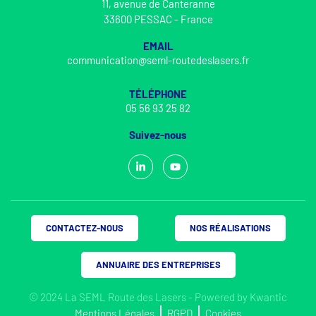
11, avenue de Canteranne
33600 PESSAC - France
EMAIL
communication@seml-routedeslasers.fr
TÉLÉPHONE
05 56 93 25 82
Suivez-nous
CONTACTEZ-NOUS
NOS RÉALISATIONS
ANNUAIRE DES ENTREPRISES
© 2024 La SEML Route des Lasers - Powered by
Kwantic
Mentions Légales
RGPD
Cookies