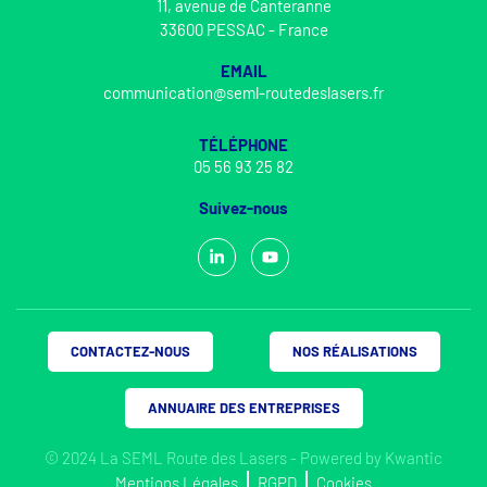
11, avenue de Canteranne
33600 PESSAC - France
EMAIL
communication@seml-routedeslasers.fr
TÉLÉPHONE
05 56 93 25 82
Suivez-nous
CONTACTEZ-NOUS
NOS RÉALISATIONS
ANNUAIRE DES ENTREPRISES
© 2024 La SEML Route des Lasers - Powered by
Kwantic
Mentions Légales
RGPD
Cookies