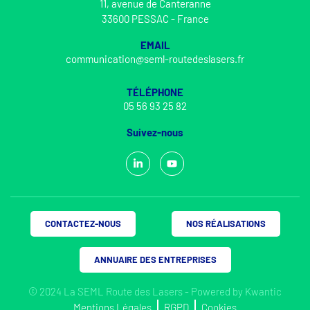
11, avenue de Canteranne
33600 PESSAC - France
EMAIL
communication@seml-routedeslasers.fr
TÉLÉPHONE
05 56 93 25 82
Suivez-nous
CONTACTEZ-NOUS
NOS RÉALISATIONS
ANNUAIRE DES ENTREPRISES
© 2024 La SEML Route des Lasers - Powered by
Kwantic
Mentions Légales
RGPD
Cookies