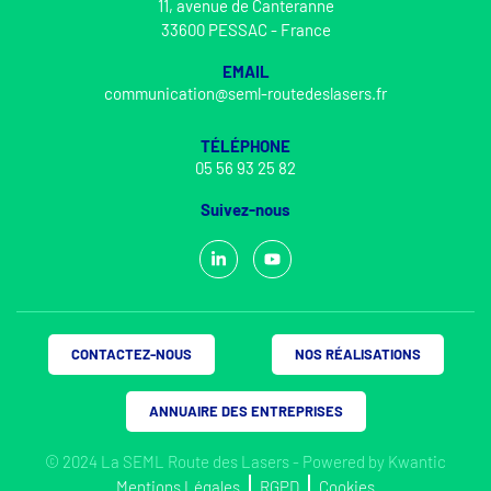
11, avenue de Canteranne
33600 PESSAC - France
EMAIL
communication@seml-routedeslasers.fr
TÉLÉPHONE
05 56 93 25 82
Suivez-nous
CONTACTEZ-NOUS
NOS RÉALISATIONS
ANNUAIRE DES ENTREPRISES
© 2024 La SEML Route des Lasers - Powered by
Kwantic
Mentions Légales
RGPD
Cookies