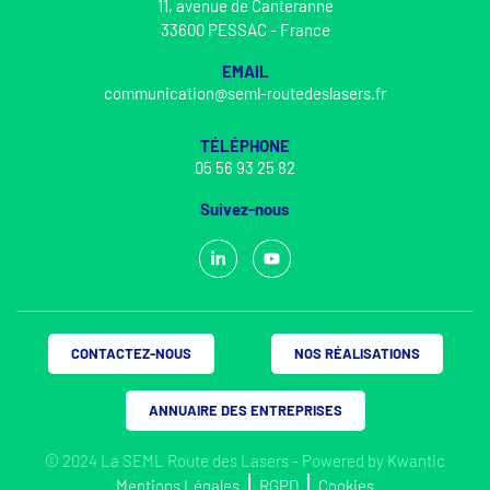
11, avenue de Canteranne
33600 PESSAC - France
EMAIL
communication@seml-routedeslasers.fr
TÉLÉPHONE
05 56 93 25 82
Suivez-nous
CONTACTEZ-NOUS
NOS RÉALISATIONS
ANNUAIRE DES ENTREPRISES
© 2024 La SEML Route des Lasers - Powered by
Kwantic
Mentions Légales
RGPD
Cookies