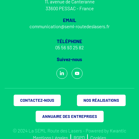
11, avenue de Canteranne
33600 PESSAC - France
EMAIL
communication@seml-routedeslasers.fr
TÉLÉPHONE
05 56 93 25 82
Suivez-nous
CONTACTEZ-NOUS
NOS RÉALISATIONS
ANNUAIRE DES ENTREPRISES
© 2024 La SEML Route des Lasers - Powered by
Kwantic
Mentions Légales
RGPD
Cookies