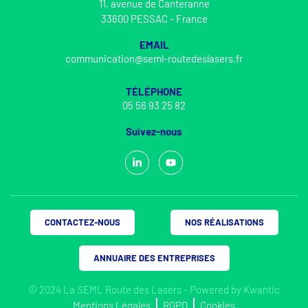
11, avenue de Canteranne
33600 PESSAC - France
EMAIL
communication@seml-routedeslasers.fr
TÉLÉPHONE
05 56 93 25 82
Suivez-nous
CONTACTEZ-NOUS
NOS RÉALISATIONS
ANNUAIRE DES ENTREPRISES
© 2024 La SEML Route des Lasers - Powered by
Kwantic
Mentions Légales
RGPD
Cookies