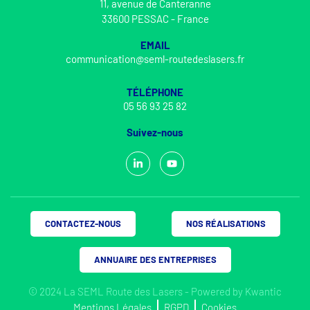
11, avenue de Canteranne
33600 PESSAC - France
EMAIL
communication@seml-routedeslasers.fr
TÉLÉPHONE
05 56 93 25 82
Suivez-nous
CONTACTEZ-NOUS
NOS RÉALISATIONS
ANNUAIRE DES ENTREPRISES
© 2024 La SEML Route des Lasers - Powered by
Kwantic
Mentions Légales
RGPD
Cookies