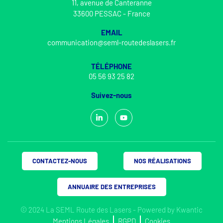
11, avenue de Canteranne
33600 PESSAC - France
EMAIL
communication@seml-routedeslasers.fr
TÉLÉPHONE
05 56 93 25 82
Suivez-nous
CONTACTEZ-NOUS
NOS RÉALISATIONS
ANNUAIRE DES ENTREPRISES
© 2024 La SEML Route des Lasers - Powered by
Kwantic
Mentions Légales
RGPD
Cookies