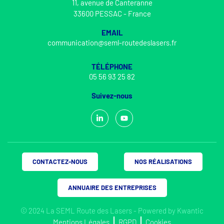
11, avenue de Canteranne
33600 PESSAC - France
EMAIL
communication@seml-routedeslasers.fr
TÉLÉPHONE
05 56 93 25 82
Suivez-nous
CONTACTEZ-NOUS
NOS RÉALISATIONS
ANNUAIRE DES ENTREPRISES
© 2024 La SEML Route des Lasers - Powered by
Kwantic
Mentions Légales
RGPD
Cookies